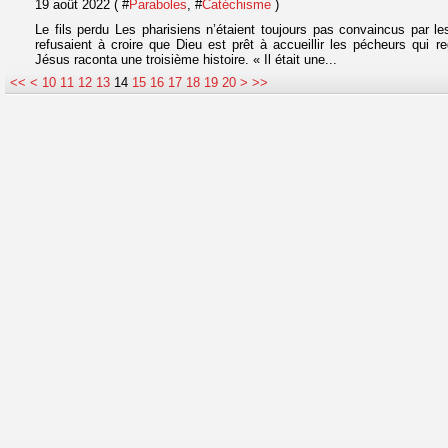
19 août 2022 ( #
Paraboles
, #
Catéchisme
)
Le fils perdu Les pharisiens n’étaient toujours pas convaincus par le
refusaient à croire que Dieu est prêt à accueillir les pécheurs qui reg
Jésus raconta une troisième histoire. « Il était une...
30
40
50
60
70
<<
<
10
11
12
13
14
15
16
17
18
19
20
>
>>