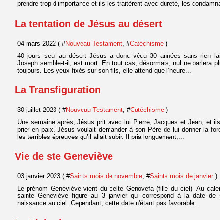
prendre trop d’importance et ils les traitèrent avec dureté, les condamna
La tentation de Jésus au désert
04 mars 2022 ( #
Nouveau Testament
, #
Catéchisme
)
40 jours seul au désert Jésus a donc vécu 30 années sans rien lai
Joseph semble-t-il, est mort. En tout cas, désormais, nul ne parlera plus
toujours. Les yeux fixés sur son fils, elle attend que l’heure...
La Transfiguration
30 juillet 2023 ( #
Nouveau Testament
, #
Catéchisme
)
Une semaine après, Jésus prit avec lui Pierre, Jacques et Jean, et il
prier en paix. Jésus voulait demander à son Père de lui donner la for
les terribles épreuves qu’il allait subir. Il pria longuement,...
Vie de ste Geneviève
03 janvier 2023 ( #
Saints mois de novembre
, #
Saints mois de janvier
)
Le prénom Geneviève vient du celte Genovefa (fille du ciel). Au calend
sainte Geneviève figure au 3 janvier qui correspond à la date de s
naissance au ciel. Cependant, cette date n'étant pas favorable...