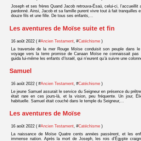
Joseph et ses frères Quand Jacob retrouva-Ésaü, celui-ci, l’accueillit av
pardonné. Ainsi, Jacob et sa famille purent vivre tout à fait tranquilles
douze fils et une fille. De tous ses enfants,...
Les aventures de Moïse suite et fin
16 août 2022 ( #
Ancien Testament
, #
Catéchisme
)
La traversée de la mer Rouge Moïse conduisit son peuple dans le 
voyage vers la terre promise de Canaan Moïse ne connaissait pas 
guida lui-même les enfants d’Israël, qui n’eurent qu’à suivre une colonn
Samuel
16 août 2022 ( #
Ancien Testament
, #
Catéchisme
)
Le jeune Samuel assurait le service du Seigneur en présence du prêtre
était rare en ces jours-là, et la vision, peu fréquente. Un jour, É
habituelle. Samuel était couché dans le temple du Seigneur,...
Les aventures de Moïse
16 août 2022 ( #
Ancien Testament
, #
Catéchisme
)
La naissance de Moïse Quatre cents années passèrent, et les enfa
immense nation. Après la mort de Joseph, les rois d’Égypte craigni