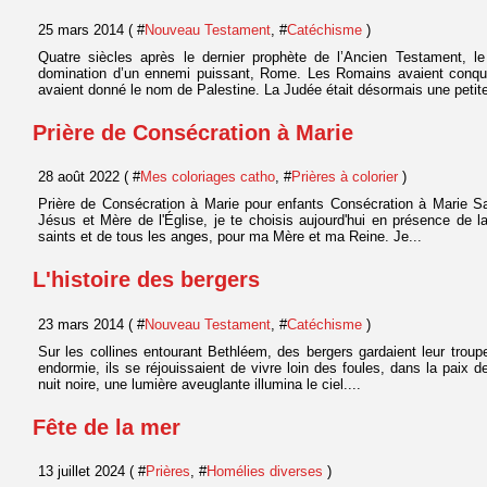
25 mars 2014 ( #
Nouveau Testament
, #
Catéchisme
)
Quatre siècles après le dernier prophète de l’Ancien Testament, le
domination d’un ennemi puissant, Rome. Les Romains avaient conquis
avaient donné le nom de Palestine. La Judée était désormais une petite
Prière de Consécration à Marie
28 août 2022 ( #
Mes coloriages catho
, #
Prières à colorier
)
Prière de Consécration à Marie pour enfants Consécration à Marie S
Jésus et Mère de l'Église, je te choisis aujourd'hui en présence de la
saints et de tous les anges, pour ma Mère et ma Reine. Je...
L'histoire des bergers
23 mars 2014 ( #
Nouveau Testament
, #
Catéchisme
)
Sur les collines entourant Bethléem, des bergers gardaient leur troup
endormie, ils se réjouissaient de vivre loin des foules, dans la paix d
nuit noire, une lumière aveuglante illumina le ciel....
Fête de la mer
13 juillet 2024 ( #
Prières
, #
Homélies diverses
)