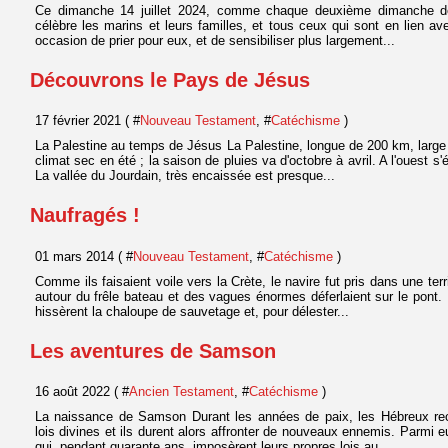
Ce dimanche 14 juillet 2024, comme chaque deuxième dimanche de ju
célèbre les marins et leurs familles, et tous ceux qui sont en lien 
occasion de prier pour eux, et de sensibiliser plus largement...
Découvrons le Pays de Jésus
17 février 2021 ( #
Nouveau Testament
, #
Catéchisme
)
La Palestine au temps de Jésus La Palestine, longue de 200 km, large
climat sec en été ; la saison de pluies va d'octobre à avril. A l'ouest s'
La vallée du Jourdain, très encaissée est presque...
Naufragés !
01 mars 2014 ( #
Nouveau Testament
, #
Catéchisme
)
Comme ils faisaient voile vers la Crète, le navire fut pris dans une terr
autour du frêle bateau et des vagues énormes déferlaient sur le pont.
hissèrent la chaloupe de sauvetage et, pour délester...
Les aventures de Samson
16 août 2022 ( #
Ancien Testament
, #
Catéchisme
)
La naissance de Samson Durant les années de paix, les Hébreux re
lois divines et ils durent alors affronter de nouveaux ennemis. Parmi e
qui, pendant quarante ans, imposèrent leurs propres lois au...