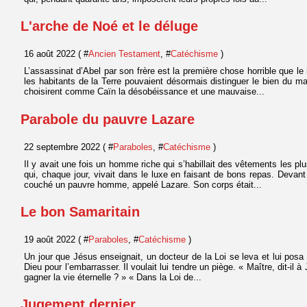
L'arche de Noé et le déluge
16 août 2022 ( #
Ancien Testament
, #
Catéchisme
)
L’assassinat d’Abel par son frère est la première chose horrible que 
les habitants de la Terre pouvaient désormais distinguer le bien du m
choisirent comme Caïn la désobéissance et une mauvaise...
Parabole du pauvre Lazare
22 septembre 2022 ( #
Paraboles
, #
Catéchisme
)
Il y avait une fois un homme riche qui s’habillait des vêtements les plu
qui, chaque jour, vivait dans le luxe en faisant de bons repas. Devant
couché un pauvre homme, appelé Lazare. Son corps était...
Le bon Samaritain
19 août 2022 ( #
Paraboles
, #
Catéchisme
)
Un jour que Jésus enseignait, un docteur de la Loi se leva et lui posa 
Dieu pour l’embarrasser. Il voulait lui tendre un piège. « Maître, dit-il à
gagner la vie éternelle ? » « Dans la Loi de...
Jugement dernier