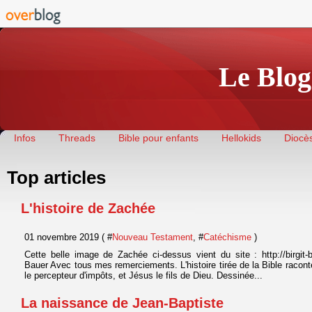
Le Blog
Infos
Threads
Bible pour enfants
Hellokids
Diocès
Top articles
L'histoire de Zachée
01 novembre 2019 ( #
Nouveau Testament
, #
Catéchisme
)
Cette belle image de Zachée ci-dessus vient du site : http://birgit-bau
Bauer Avec tous mes remerciements. L'histoire tirée de la Bible racont
le percepteur d'impôts, et Jésus le fils de Dieu. Dessinée...
La naissance de Jean-Baptiste