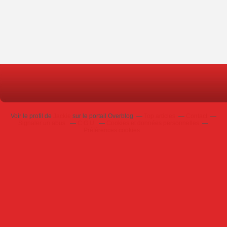
Voir le profil de
Jackie
sur le portail Overblog
Top articles
Contact
Signaler un abus
C.G.U.
Cookies et données personnelles
Préférences cookies