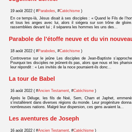
19 août 2022 ( #
Paraboles
, #
Catéchisme
)
En ce temps-là, Jésus disait à ses disciples : « Quand le Fils de l’h
et tous les anges avec lui, alors il siégera sur son trône de gloire
rassemblées devant lui ; il séparera les hommes les uns des...
Parabole de l'étoffe neuve et du vin nouvea
18 août 2022 ( #
Paraboles
, #
Catéchisme
)
Controverse sur le jeûne Les disciples de Jean-Baptiste s’approch
Pourquoi tes disciples ne jeûnent-ils pas, alors que nous et les phari
leur répondit : « Les invités de la noce pourraient-ils donc...
La tour de Babel
16 août 2022 ( #
Ancien Testament
, #
Catéchisme
)
Après le Déluge, les fils de Noé, Sem, Cham et Japhet, emmenère
s’installèrent dans diverses régions du monde. Leur progéniture donna
nombreuses nations. Malgré leur dispersion, ces gens avaient la...
Les aventures de Joseph
16 août 2022 ( #
Ancien Testament
, #
Catéchisme
)