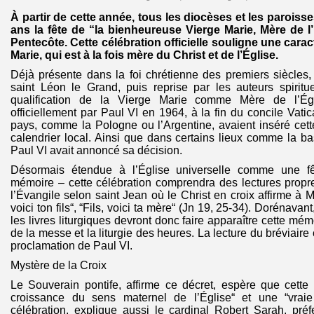
À partir de cette année, tous les diocèses et les paroiss
ans la fête de “la bienheureuse Vierge Marie, Mère de l’É
Pentecôte. Cette célébration officielle souligne une carac
Marie, qui est à la fois mère du Christ et de l’Église.
Déjà présente dans la foi chrétienne des premiers siècles,
saint Léon le Grand, puis reprise par les auteurs spiritu
qualification de la Vierge Marie comme Mère de l’Égl
officiellement par Paul VI en 1964, à la fin du concile Vatica
pays, comme la Pologne ou l’Argentine, avaient inséré cett
calendrier local. Ainsi que dans certains lieux comme la bas
Paul VI avait annoncé sa décision.
Désormais étendue à l’Église universelle comme une fê
mémoire – cette célébration comprendra des lectures propr
l’Évangile selon saint Jean où le Christ en croix affirme à 
voici ton fils“, “Fils, voici ta mère“ (Jn 19, 25-34). Dorénavant
les livres liturgiques devront donc faire apparaître cette mém
de la messe et la liturgie des heures. La lecture du bréviaire
proclamation de Paul VI.
Mystère de la Croix
Le Souverain pontife, affirme ce décret, espère que cette
croissance du sens maternel de l’Église“ et une “vraie 
célébration, explique aussi le cardinal Robert Sarah, pré