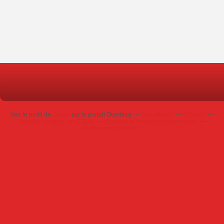
Voir le profil de
Jackie
sur le portail Overblog
Top articles
Contact
Signaler un abus
C.G.U.
Cookies et données personnelles
Préférences cookies