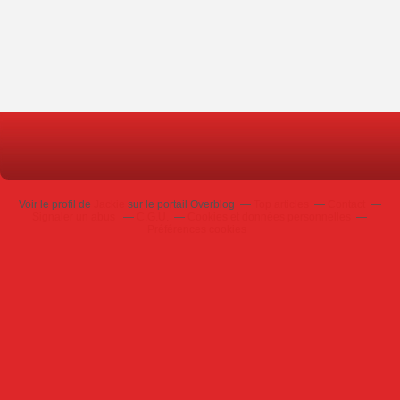
Voir le profil de
Jackie
sur le portail Overblog
Top articles
Contact
Signaler un abus
C.G.U.
Cookies et données personnelles
Préférences cookies