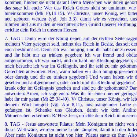
kommen; hindert sie nicht daran! Denn Menschen wie ihnen gehört
das sage ich euch: Wer das Reich Gottes nicht so annimmt, wie 
hineinkommen (Mk 10,14-15). V/ Christus, unser König, wir bitten
neu geboren werden (vgl. Joh 3,3), damit wir es verstehen, un
rühmen und aus ihr den unerschütterlichen Grund unserer Hoffnung
errichte dein Reich in unseren Herzen.
7. TAG - Dann wird der König denen auf der rechten Seite sagen
meinem Vater gesegnet seid, nehmt das Reich in Besitz, das seit de
euch bestimmt ist. Denn ich war hungrig, und ihr habt mir zu essen
und ihr habt mir zu trinken gegeben; ich war fremd und obdac
aufgenommen; ich war nackt, und ihr habt mir Kleidung gegeben; ic
mich besucht; ich war im Gefängnis, und ihr seid zu mir gekom
Gerechten antworten: Herr, wann haben wir dich hungrig gesehen 
oder durstig und dir zu trinken gegeben? Und wann haben wir 
gesehen und aufgenommen, oder nackt und dir Kleidung gegeben?
krank oder im Gefängnis gesehen und sind zu dir gekommen? Dar
antworten: Amen, ich sage euch: Was ihr für einen meiner geringst
habt ihr mir getan (Mt 25,34-40). V/ Christus, unser König, wir leb
deinem Wort hungert (vgl. Am 8,11), aus mangelnder Liebe er
gefangen ist. Schenke uns Glauben, damit wir dein Antlitz
Mitmenschen erkennen. R/ Herz Jesu, errichte dein Reich in unsere
8. TAG - Jesus antwortete Pilatus: Mein Königtum ist nicht von 
dieser Welt wäre, würden meine Leute kämpfen, damit ich den Juden
Aber mein Königtum ist nicht von hier. Pilatus sagte zu ihm: Als