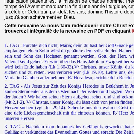
l'édification patiente est la mission de chaque homme.
Pré
temps de l'Avent et marquant la fin d'une année liturgique, cet
à célébrer Celui qui, par-delà les ans, domine l'histoire 
jusqu'à son achèvement en Dieu.
Cette neuvaine va nous faire redécouvrir notre Christ Ro
trouverez l'intégralité de la neuvaine en PDF en cliquant
I
1. TAG - Fürchte dich nicht, Maria; denn du hast bei Gott Gnade g
empfangen, einen Sohn wirst du gebären: dem sollst du den Namen 
sein und Sohn des Höchsten genannt werden. Gott, der Herr, w
Vaters David geben. Er wird über das Haus Jakob in Ewigkeit herrs
wird kein Ende haben (Lk 1,30-33).V/ Christus, unser König, du 
suchen und zu retten, was verloren war (Lk 19,10). Lehre uns, de
Maria im Glauben aufzunehmen. R/ Herz Jesu, errichte dein Reich i
2. TAG - Als Jesus zur Zeit des Königs Herodes in Betlehem in J
kamen Sterndeuter aus dem Osten nach Jerusalem und fragten: Wo 
der Juden ? Wir haben seinen Stern aufgehen sehen und sind geko
(Mt 2,1-2). V/ Christus, unser König, du lässt dich von jenen finden
Herzen suchen (vgl. Jer 29,14). Schenke uns den wahren Geist de
eine tiefe Liebesgemeinschaft mit dir eintreten können. R/ Herz Je
unseren Herzen
3. TAG - Nachdem man Johannes ins Gefängnis geworfen hatte,
Galiläa; er verkündete das Evangelium Gottes und sprach: Die Zeit is