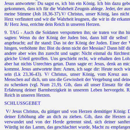
Jesus antwortete: Du sagst es, ich bin ein König. Ich bin dazu ge
gekommen, dass ich für die Wahrheit Zeugnis ablege. Jeder, der aus 
meine Stimme (Joh 18,36-37).V/ Christus, unser König, lass nicht
Herz verfinstert und wir die Wahrheit leugnen, die wir in dir erkann
R/ Herz Jesu, errichte dein Reich in unseren Herzen.
9. TAG - Auch die Soldaten verspotteten ihn; sie traten vor ihn h
sagten: Wenn du der König der Juden bist, dann hilf dir selbst!
angebracht; auf ihr stand: Das ist der König der Juden. Einer der
hingen, verhöhnte ihn: Bist du denn nicht der Messias? Dann hilf di
andere aber wies ihn zurecht und sagte: Nicht einmal du fürchtes
gleiche Urteil getroffen. Uns geschieht recht, wir erhalten den Loh
aber hat nichts Unrechtes getan. Dann sagte er: Jesus, denk an mi
kommst. Jesus antwortete ihm: Amen, ich sage dir: Heute noch wir
sein (Lk 23,36-43). V/ Christus, unser König, vom Kreuz aus 
Menschen auf dich, um uns die Gewissheit der Vergebung und dein
zu schenken (vgl. Num 21,9). Gib, dass all unser Einsatz für di
Erfahrung deiner Barmherzigkeit in unserem Leben hervorgeht. R/
Reich in unseren Herzen.
SCHLUSSGEBET
V/ Jesus Christus, du gütiger und von Herzen demütiger König: 
deiner Erhöhung alle an dich zu ziehen. Gib, dass die Herzen al
verwundet und von der Herde getrennt sind, sich deiner sanften
Würdig ist das Lamm, das geschlachtet wurde, Macht zu empfangen