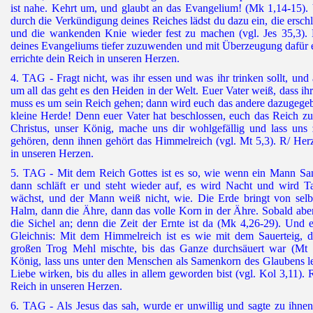
ist nahe. Kehrt um, und glaubt an das Evangelium! (Mk 1,14-15). 
durch die Verkündigung deines Reiches lädst du dazu ein, die ersch
und die wankenden Knie wieder fest zu machen (vgl. Jes 35,3). 
deines Evangeliums tiefer zuzuwenden und mit Überzeugung dafür e
errichte dein Reich in unseren Herzen.
4. TAG - Fragt nicht, was ihr essen und was ihr trinken sollt, und
um all das geht es den Heiden in der Welt. Euer Vater weiß, dass ih
muss es um sein Reich gehen; dann wird euch das andere dazugegebe
kleine Herde! Denn euer Vater hat beschlossen, euch das Reich z
Christus, unser König, mache uns dir wohlgefällig und lass un
gehören, denn ihnen gehört das Himmelreich (vgl. Mt 5,3). R/ Herz
in unseren Herzen.
5. TAG - Mit dem Reich Gottes ist es so, wie wenn ein Mann Sam
dann schläft er und steht wieder auf, es wird Nacht und wird 
wächst, und der Mann weiß nicht, wie. Die Erde bringt von selbs
Halm, dann die Ähre, dann das volle Korn in der Ähre. Sobald aber di
die Sichel an; denn die Zeit der Ernte ist da (Mk 4,26-29). Und e
Gleichnis: Mit dem Himmelreich ist es wie mit dem Sauerteig, d
großen Trog Mehl mischte, bis das Ganze durchsäuert war (Mt 1
König, lass uns unter den Menschen als Samenkorn des Glaubens le
Liebe wirken, bis du alles in allem geworden bist (vgl. Kol 3,11). R
Reich in unseren Herzen.
6. TAG - Als Jesus das sah, wurde er unwillig und sagte zu ihnen