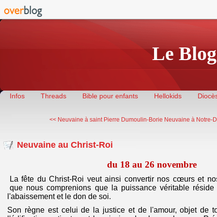
Le Blog
Infos
Threads
Bible pour enfants
Hellokids
Diocès
<< Neuvaine à saint Pierre Dumoulin-Borie
Neuvaine à Notre-Da
Neuvaine au Christ-Roi
du 18 au 26 novembre
La fête du Christ-Roi veut ainsi convertir nos cœurs et no
que nous comprenions que la puissance véritable réside
l'abaissement et le don de soi.
Son règne est celui de la justice et de l'amour, objet de 