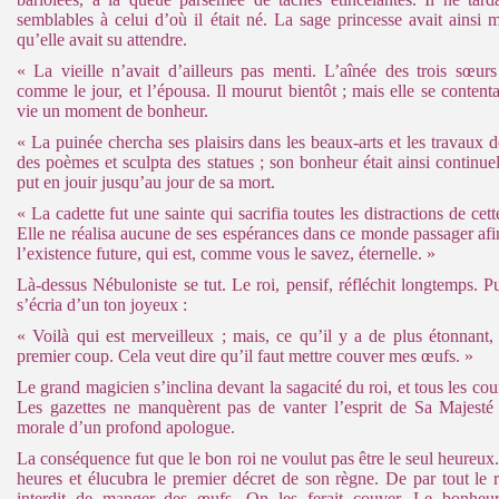
semblables à celui d’où il était né. La sage princesse avait ainsi mu
qu’elle avait su attendre.
« La vieille n’avait d’ailleurs pas menti. L’aînée des trois sœur
comme le jour, et l’épousa. Il mourut bientôt ; mais elle se content
vie un moment de bonheur.
« La puinée chercha ses plaisirs dans les beaux-arts et les travaux 
des poèmes et sculpta des statues ; son bonheur était ainsi continuel
put en jouir jusqu’au jour de sa mort.
« La cadette fut une sainte qui sacrifia toutes les distractions de cet
Elle ne réalisa aucune de ses espérances dans ce monde passager afin
l’existence future, qui est, comme vous le savez, éternelle. »
Là-dessus Nébuloniste se tut. Le roi, pensif, réfléchit longtemps. Puis
s’écria d’un ton joyeux :
« Voilà qui est merveilleux ; mais, ce qu’il y a de plus étonnant,
premier coup. Cela veut dire qu’il faut mettre couver mes œufs. »
Le grand magicien s’inclina devant la sagacité du roi, et tous les cour
Les gazettes ne manquèrent pas de vanter l’esprit de Sa Majesté 
morale d’un profond apologue.
La conséquence fut que le bon roi ne voulut pas être le seul heureux.
heures et élucubra le premier décret de son règne. De par tout le 
interdit de manger des œufs. On les ferait couver. Le bonheur 