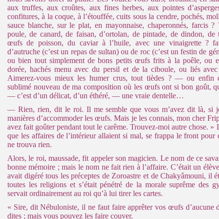
aux truffes, aux croûtes, aux fines herbes, aux pointes d’asperge
confitures, à la coque, à l’étouffée, cuits sous la cendre, pochés, molle
sauce blanche, sur le plat, en mayonnaise, chaperonnés, farcis 
poule, de canard, de faisan, d’ortolan, de pintade, de dindon, de
œufs de poisson, du caviar à l’huile, avec une vinaigrette ? 
d’autruche (c’est un repas de sultan) ou de roc (c’est un festin de gén
ou bien tout simplement de bons petits œufs frits à la poêle, ou 
dorée, hachés menu avec du persil et de la ciboule, ou liés avec
Aimerez-vous mieux les humer crus, tout tièdes ? — ou enfin 
sublimé nouveau de ma composition où les œufs ont si bon goût, qu
— c’est d’un délicat, d’un éthéré, — une vraie dentelle…
— Rien, rien, dit le roi. Il me semble que vous m’avez dit là, si
manières d’accommoder les œufs. Mais je les connais, mon cher Fri
avez fait goûter pendant tout le carême. Trouvez-moi autre chose. » 
que les affaires de l’intérieur allaient si mal, se frappa le front po
ne trouva rien.
Alors, le roi, maussade, fit appeler son magicien. Le nom de ce savant
bonne mémoire ; mais le nom ne fait rien à l’affaire. C’était un élève
avait digéré tous les préceptes de Zoroastre et de Chakyâmouni, il é
toutes les religions et s’était pénétré de la morale suprême des 
servait ordinairement au roi qu’à lui tirer les cartes.
« Sire, dit Nébuloniste, il ne faut faire apprêter vos œufs d’aucune
dites ; mais vous pouvez les faire couver.