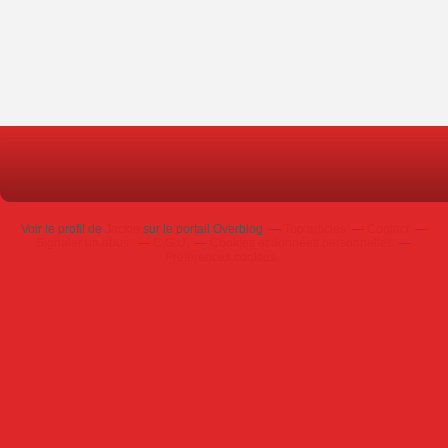
Voir le profil de
Jackie
sur le portail Overblog
Top articles
Contact
Signaler un abus
C.G.U.
Cookies et données personnelles
Préférences cookies