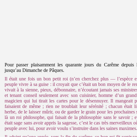
Pour passer plaisamment les quarante jours du Carême depuis 
jusqu’au Dimanche de Pâques.
Il était une fois un bon petit roi (n’en cherchez plus — l’espèce es
peuple vivre à sa guise : il croyait que c’était un bon moyen de le 
vivait à la sienne, pieux, débonnaire, n’écoutant jamais ses ministres
et tenant conseil seulement avec son cuisinier, homme d’un grand
magicien qui lui tirait les cartes pour le désennuyer. Il mangeait p
faisaient de même ; rien ne troublait leur sérénité ; chacun était 
herbe, de le laisser mûrir, ou de garder le grain pour les prochaines 
là un roi philosophe, qui faisait de la philosophie sans le savoir ; 
était sage sans avoir appris la sagesse, c’est le cas très merveilleux o
peuple avec lui, pour avoir voulu s’instruire dans les saines maximes
Il advint qu’une année, vers la fin du carême, ce bon roi fit venir so