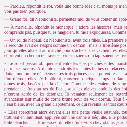
— Pardieu, répondit le roi, voilà une bonne idée : au moins je n’e
vois pas bien pourquoi.
— Grand roi, dit Nébuloniste, permettez-moi de vous conter un apol
— À merveille, répondit le monarque, j’adore les histoires, mais je 
comprends pas, puisque tu es magicien, tu me l’expliqueras. Comme
— Un roi de Nepaul, dit Nébuloniste, avait trois filles. La première 
la seconde avait de l’esprit comme un démon ; mais la troisième poss
jour qu’elles allaient au marché pour s’acheter des cachemires, elles
et prirent un chemin de traverse par les rizières qui tapissaient les riv
« Le soleil passait obliquement entre les épis penchés et les mous
parmi ses rayons. À d’autres endroits les hautes herbes entrelacées
flottait une ombre délicieuse. Les trois princesses ne purent résister 
l’un d’eux ; elles s’y blottirent, causèrent quelque temps en riant,
toutes trois, lassées par la chaleur. Comme elles étaient de sang
prenaient le frais au ras de l’eau, sous les glaives ondulés des épi
n’eurent garde de les déranger. Ils venaient seulement les rega
avançaient leur mufle de corne brune pour les voir dormir. Tout à 
l’eau bleue, avec un grand clapotement, ce qui réveilla les trois sœurs
« Elles aperçurent alors devant elles une petite vieille ratatinée, tou
trottinait en sautillant, appuyée sur une canne à béquille. Elle port
toile blanche. — ‹ Princesses, dit-elle d’une voix chevrotante, je su