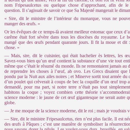
nom Fripesaulcetus ou quelque chose d’approchant, afin de le
question. Il s’agissait de savoir ce que Sa Majesté mangerait le dim
« Sire, dit le ministre de l’intérieur du monarque, vous ne pouv
manger des œufs. »
Or les évêques de ce temps-là avaient meilleur estomac que ceux d’au
carême était fort sévère dans tous les diocèses du royaume. Le b
mangé que des œufs pendant quarante jours. Il fit la moue et dit 
chose. »
— Mais, sire, dit le cuisinier, qui était bachelier ès lettres, les 
Savez-vous bien qu’un œuf contient la substance d’une vie tout enti
même que c’était le résumé du monde. Ils ne remontaient jamais au d
de reprendre les choses à l’œuf, ab ovo. Les Grecs disaient que 
pondu par la Nuit aux ailes noires ; et Minerve sortit tout armée du c
d’un poulet qui crèverait à coups de bec la coquille d’un œuf trop 
demandé, pour ma part, si notre terre n’était pas tout simpleme
habitons la coque ; voyez combien cette théorie s’accommoderai
science moderne : le jaune de cet œuf gigantesque ne serait autre qu
globe.
— Je me moque de la science moderne, dit le roi ; mais je voudrais v
— Sire, dit le ministre Fripesaulcetus, rien n’est plus facile. Il est 
des œufs à Pâques ; c’est une manière de symboliser la résurrecti
nous savons dorer la pilule. Les voulez-vous durs, brouillés, en sa