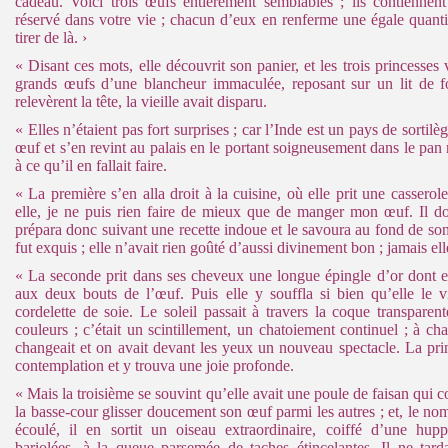
cadeau. Voici trois œufs entièrement semblables ; ils contiennen
réservé dans votre vie ; chacun d’eux en renferme une égale quantité 
tirer de là. ›
« Disant ces mots, elle découvrit son panier, et les trois princesses 
grands œufs d’une blancheur immaculée, reposant sur un lit de f
relevèrent la tête, la vieille avait disparu.
« Elles n’étaient pas fort surprises ; car l’Inde est un pays de sortil
œuf et s’en revint au palais en le portant soigneusement dans le pan 
à ce qu’il en fallait faire.
« La première s’en alla droit à la cuisine, où elle prit une casserole 
elle, je ne puis rien faire de mieux que de manger mon œuf. Il doit
prépara donc suivant une recette indoue et le savoura au fond de 
fut exquis ; elle n’avait rien goûté d’aussi divinement bon ; jamais ell
« La seconde prit dans ses cheveux une longue épingle d’or dont el
aux deux bouts de l’œuf. Puis elle y souffla si bien qu’elle le v
cordelette de soie. Le soleil passait à travers la coque transparente
couleurs ; c’était un scintillement, un chatoiement continuel ; à ch
changeait et on avait devant les yeux un nouveau spectacle. La prin
contemplation et y trouva une joie profonde.
« Mais la troisième se souvint qu’elle avait une poule de faisan qui co
la basse-cour glisser doucement son œuf parmi les autres ; et, le no
écoulé, il en sortit un oiseau extraordinaire, coiffé d’une hup
bariolées, à la queue parsemée de taches étincelantes. Il ne ta