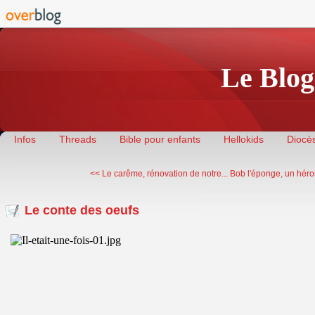
Le Blog
Infos
Threads
Bible pour enfants
Hellokids
Diocès
<< Le carême, rénovation de notre...
Bob l'éponge, un héros
Le conte des oeufs