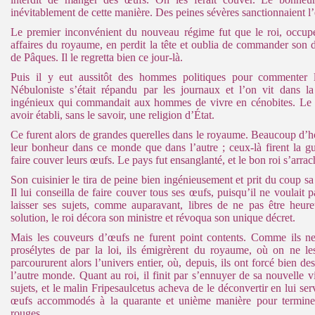
inévitablement de cette manière. Des peines sévères sanctionnaient l’
Le premier inconvénient du nouveau régime fut que le roi, occup
affaires du royaume, en perdit la tête et oublia de commander son
de Pâques. Il le regretta bien ce jour-là.
Puis il y eut aussitôt des hommes politiques pour commenter 
Nébuloniste s’était répandu par les journaux et l’on vit dans l
ingénieux qui commandait aux hommes de vivre en cénobites. Le p
avoir établi, sans le savoir, une religion d’État.
Ce furent alors de grandes querelles dans le royaume. Beaucoup d’
leur bonheur dans ce monde que dans l’autre ; ceux-là firent la g
faire couver leurs œufs. Le pays fut ensanglanté, et le bon roi s’arrac
Son cuisinier le tira de peine bien ingénieusement et prit du coup s
Il lui conseilla de faire couver tous ses œufs, puisqu’il ne voulait
laisser ses sujets, comme auparavant, libres de ne pas être heur
solution, le roi décora son ministre et révoqua son unique décret.
Mais les couveurs d’œufs ne furent point contents. Comme ils ne
prosélytes de par la loi, ils émigrèrent du royaume, où on ne les 
parcoururent alors l’univers entier, où, depuis, ils ont forcé bien d
l’autre monde. Quant au roi, il finit par s’ennuyer de sa nouvelle vi
sujets, et le malin Fripesaulcetus acheva de le déconvertir en lui ser
œufs accommodés à la quarante et unième manière pour termin
rouges.