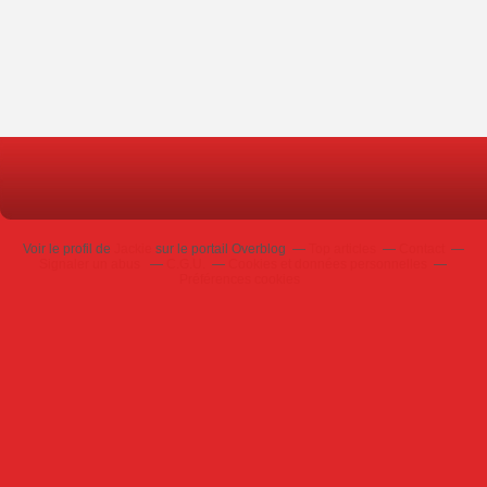
Voir le profil de
Jackie
sur le portail Overblog
Top articles
Contact
Signaler un abus
C.G.U.
Cookies et données personnelles
Préférences cookies