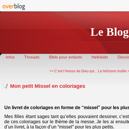
Le Blog
Infos
Threads
Bible pour enfants
Hellokids
Diocès
<< C’est l’Amour de Dieu qui...
Le hérisson inutile 
Mon petit Missel en coloriages
Un livret de coloriages en forme de “missel” pour les plus
Mes filles étant sages tant qu’elles pouvaient dessiner, c’est 
de ces coloriages sur le thème de la messe. Je les ai ensui
d’un livret, à la façon d’un “missel” pour les plus petits.