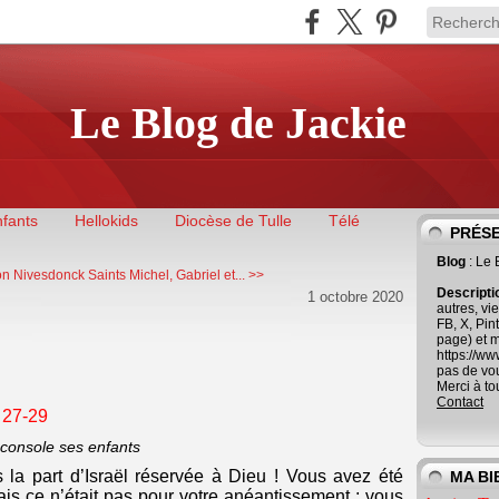
Le Blog de Jackie
nfants
Hellokids
Diocèse de Tulle
Télé
PRÉS
Blog
: Le
on Nivesdonck
Saints Michel, Gabriel et... >>
Descript
1 octobre 2020
autres, vi
FB, X, Pin
page) et 
https://w
pas de vous
Merci à to
Contact
. 27-29
 console ses enfants
 la part d’Israël réservée à Dieu ! Vous avez été
MA BI
is ce n’était pas pour votre anéantissement ; vous