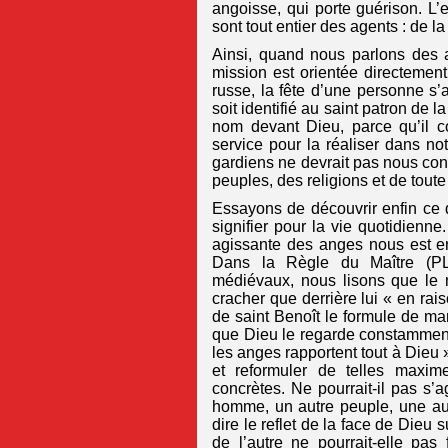
angoisse, qui porte guérison. L’e
sont tout entier des agents : de 
Ainsi, quand nous parlons des 
mission est orientée directemen
russe, la fête d’une personne s’
soit identifié au saint patron de l
nom devant Dieu, parce qu’il co
service pour la réaliser dans no
gardiens ne devrait pas nous cond
peuples, des religions et de toute 
Essayons de découvrir enfin ce 
signifier pour la vie quotidienn
agissante des anges nous est en 
Dans la Règle du Maître (PL
médiévaux, nous lisons que le 
cracher que derrière lui « en rai
de saint Benoît le formule de m
que Dieu le regarde constamment, 
les anges rapportent tout à Dieu
et reformuler de telles maxim
concrètes. Ne pourrait-il pas s’a
homme, un autre peuple, une autre
dire le reflet de la face de Dieu 
de l’autre ne pourrait-elle pas