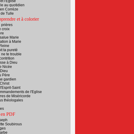
et l'Eglise
le au quotidien
 en Corrèze
de Tulle
pprendre et à colorier
e prières
 croix
ère
salue Marie
ation à Marie
 Reine
it ta pureté
 ne te trouble
contrition
esse à Dieu
e Nicée
 Dieu
u Père
e gardien
Christ
l'Esprit-Saint
ommandements de l'Eglise
res de Miséricorde
us théologales
es
 en PDF
oseph
tte Soubirous
ges
Barbe