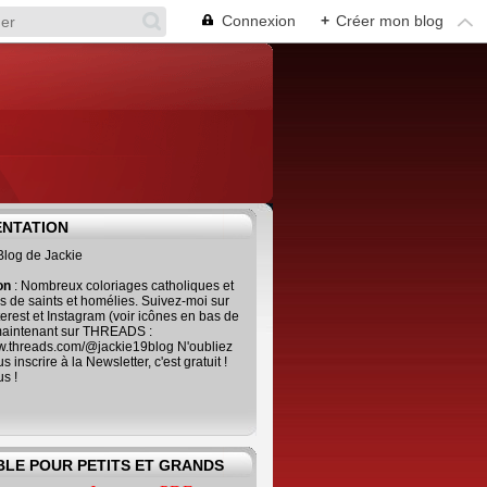
Connexion
+
Créer mon blog
ENTATION
 Blog de Jackie
ion
: Nombreux coloriages catholiques et
es de saints et homélies. Suivez-moi sur
terest et Instagram (voir icônes en bas de
maintenant sur THREADS :
ww.threads.com/@jackie19blog N'oubliez
 inscrire à la Newsletter, c'est gratuit !
us !
BLE POUR PETITS ET GRANDS