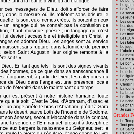
ture tant à la réalité divine qu’au dialogue.
Le bon gr
Le grain
ur ces messagers de Dieu, doit s’efforcer de faire
Le trésor,
Le servi
r, dans la mesure où ils reflètent sans brisure le
Le jeun
quelle ils sont eux-mêmes créés, ils portent en eux
Les ouvr
– un langage qui ne connaît pas la confusion de
Les deux
Les vig
tion, chant, musique, poésie ; un langage qui n’est
Les invi
ui devient accessible et intelligible en Christ, la
Les 10 v
s anges en adorant Dieu. Les anges sont au service
Les tale
onnaissent sans rupture, dans la lumière du premier
Le juge
L'obole 
t, selon Saint Augustin, leur origine remonte à la
La mesur
re soit ! »
La maiso
Le bon 
Dieu. En tant que tels, ils sont des signes vivants
La prièr
u des hommes, de ce que dans sa transcendance il
Le riche
Le figuie
es réorganisent, à partir de Dieu, les catégories du
La porte
ence de Dieu dans l’ange est une présence locale
Choisir 
tion de l’éternité dans le maintenant du temps.
La tour 
La brebi
qui est présent à notre histoire humaine, toute
Le fils 
e qu’elle soit. C’est le Dieu d’Abraham, d’Isaac et
Le riche
Le phari
re : un ange arrête le bras d'Abraham, prédit à Sara
Je suis 
dans le désert, sauve Loth de l'incendie de Sodome,
Grandes Fê
 (et son ânesse), secourt Maccabée dans le combat,
Le Temps
rie la venue de l’Emmanuel, prescrit à Joseph de
Tout pou
ce aux bergers la naissance du Seigneur, sert le
La Saint
s, roule la pierre du sépulcre, l’ange donne le livre
L'Epiph