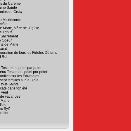
s du Carême
ine Sainte
mins de Croix
e Miséricorde
ecôte
e Marie, Mère de l'Eglise
e Trinité
t Sacrement
é Coeur
ité de Marie
aint
ration de tous les Fidèles Défunts
t Roi
 Testament point par point
au Testament point par point
amilles sur les Paraboles
sept familles sur la Bible
: tous Saints
caté dans ton été
 vent
 de vacances
 Marie
l'oie
c Sylf
relier