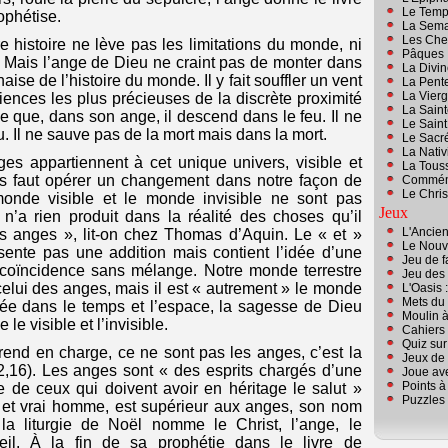
Le Temp
ophétise.
La Sema
Les Che
 histoire ne lève pas les limitations du monde, ni
Pâques
. Mais l’ange de Dieu ne craint pas de monter dans
La Divin
naise de l’histoire du monde. Il y fait souffler un vent
La Pent
La Vierg
iences les plus précieuses de la discrète proximité
La Saint
e que, dans son ange, il descend dans le feu. Il ne
Le Sain
. Il ne sauve pas de la mort mais dans la mort.
Le Sacr
La Nativ
es appartiennent à cet unique univers, visible et
La Touss
ous faut opérer un changement dans notre façon de
Commémo
Le Chris
 monde visible et le monde invisible ne sont pas
Jeux
u n’a rien produit dans la réalité des choses qu’il
L'Ancien
des anges », lit-on chez Thomas d’Aquin. Le « et »
Le Nouve
résente pas une addition mais contient l’idée d’une
Jeu de f
ne coïncidence sans mélange. Notre monde terrestre
Jeu des 
celui des anges, mais il est « autrement » le monde
L'Oasis 
Mets du 
ée dans le temps et l’espace, la sagesse de Dieu
Moulin à
le visible et l’invisible.
Cahiers
Quiz sur
prend en charge, ce ne sont pas les anges, c’est la
Jeux de 
16). Les anges sont « des esprits chargés d’une
Joue ave
Points à 
e de ceux qui doivent avoir en héritage le salut »
Puzzles
eu et vrai homme, est supérieur aux anges, son nom
 la liturgie de Noël nomme le Christ, l’ange, le
il. À la fin de sa prophétie dans le livre de