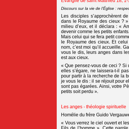
Évangile de saint Matthieu 18, 1-
Discours sur la vie de l’Église : respe
Les disciples s’approchèrent de
dans le Royaume des cieux ? » A
milieu d’eux, et il déclara : « 
devenir comme les petits enfants
Mais celui qui se fera petit comme
le Royaume des cieux. Et celui
nom, c’est moi qu’il accueille. G
vous le dis, leurs anges dans l
est aux cieux.
« Que pensez-vous de ceci ? Si 
elles s’égare, ne laissera-t-il p
pour partir à la recherche de la b
je vous le dis : il se réjouit pour
sont pas égarées. Ainsi, votre P
petits soit perdu ».
Les anges - théologie spirituelle
Homélie du frère Guido Vergauw
« Vous verrez le ciel ouvert et 
Fils de l’homme ». Cette parol