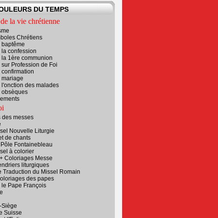
COULEURS DU TEMPS
de la vie chrétienne
sme
boles Chrétiens
r baptême
r la confession
r la 1ère communion
r sur Profession de Foi
r confirmation
r mariage
r l'onction des malades
r obsèques
rements
oi
s des messes
e
el Nouvelle Liturgie
et de chants
 Pôle Fontainebleau
sel à colorier
 + Coloriages Messe
ndriers liturgiques
e Traduction du Missel Romain
coloriages des papes
r le Pape François
e
t-Siège
e Suisse