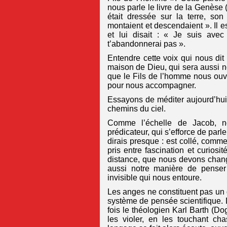
nous parle le livre de la Genèse (
était dressée sur la terre, so
montaient et descendaient ». Il e
et lui disait : « Je suis avec
t’abandonnerai pas ».
Entendre cette voix qui nous dit 
maison de Dieu, qui sera aussi n
que le Fils de l’homme nous ouv
pour nous accompagner.
Essayons de méditer aujourd’hui 
chemins du ciel.
Comme l’échelle de Jacob, no
prédicateur, qui s’efforce de parle
dirais presque : est collé, comm
pris entre fascination et curiosi
distance, que nous devons change
aussi notre manière de penser
invisible qui nous entoure.
Les anges ne constituent pas un 
système de pensée scientifique. D
fois le théologien Karl Barth (Dog
les violer, en les touchant ch