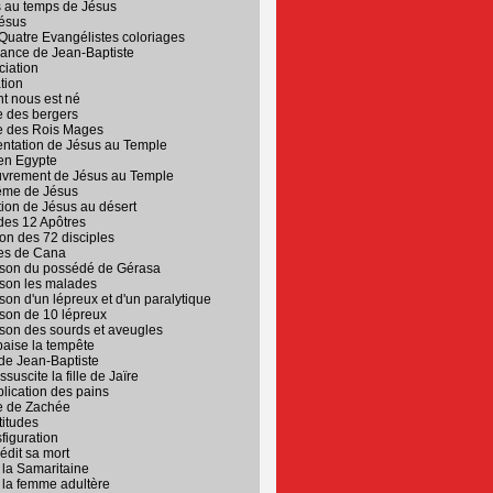
 au temps de Jésus
Jésus
Quatre Evangélistes coloriages
sance de Jean-Baptiste
ciation
ation
t nous est né
re des bergers
re des Rois Mages
entation de Jésus au Temple
 en Egypte
uvrement de Jésus au Temple
ême de Jésus
tion de Jésus au désert
des 12 Apôtres
on des 72 disciples
es de Cana
ison du possédé de Gérasa
ison les malades
son d'un lépreux et d'un paralytique
son de 10 lépreux
son des sourds et aveugles
aise la tempête
de Jean-Baptiste
suscite la fille de Jaïre
plication des pains
re de Zachée
titudes
figuration
édit sa mort
 la Samaritaine
 la femme adultère