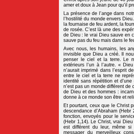
amer et doux à Jean pour qu’il pr
La présence de l’ange dans notre
l’hostilité du monde envers Dieu
la fournaise de feu ardent, la four
de rosée. C’est là une des expér
de Dieu : le vrai Dieu sauve en c
sauve pas du feu mais dans le feu
Avec nous, les humains, les ang
invisible que Dieu a créé. Il n
penser le ciel et la terre. Le
extérieurs l’un à l’autre. « Die
n’aurait imprimé dans l’esprit 
entre le ciel et la terre ne rep
identité sans répétition et d’u
n’est pas un monde différent de 
de Dieu et des hommes : incarn
donne à ce monde son être et relie 
Et pourtant, ceux que le Christ 
descendance d’Abraham (Hebr 2,
fonction, envoyés pour le servic
(Hebr 1,14). Le Christ, vrai Di
est différent du leur, même si
messager du merveilleux conse