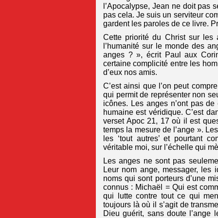
l’Apocalypse, Jean ne doit pas se
pas cela. Je suis un serviteur co
gardent les paroles de ce livre. P
Cette priorité du Christ sur le
l’humanité sur le monde des an
anges ? », écrit Paul aux Cori
certaine complicité entre les hom
d’eux nos amis.
C’est ainsi que l’on peut compr
qui permit de représenter non se
icônes. Les anges n’ont pas de
humaine est véridique. C’est dan
verset Apoc 21, 17 où il est qu
temps la mesure de l’ange ». Le
les ‘tout autres’ et pourtant
véritable moi, sur l’échelle qui m
Les anges ne sont pas seulement
Leur nom ange, messager, les ide
noms qui sont porteurs d’une mi
connus : Michaël = Qui est comme
qui lutte contre tout ce qui me
toujours là où il s’agit de tra
Dieu guérit, sans doute l’ange 