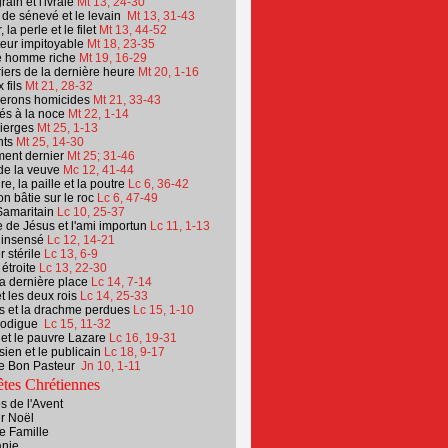
ain et l'ivraie
Mt
13, 24-30
 de sénevé et le levain
Mt
13, 31-43
 la perle et le filet
Mt
13, 44-52
teur impitoyable
Mt 18, 23-35
e homme riche
Mt
19, 16-29
iers de la dernière heure
Mt 20, 1-16
 fils
Mt 21, 28-32
nerons homicides
Mt 21, 33-43
tés à la noce
Mt 22, 1-14
ierges
Mt 25, 1-13
nts
Mt 25, 14-30
ment dernier
Mt 25; 31-46
de la veuve
Mc 12, 41-44
e, la paille et la poutre
Lc 6, 36-42
n bâtie sur le roc
Lc 6, 47-49
Samaritain
Lc 10, 25-37
e de Jésus et l'ami importun
Lc 11, 1-13
 insensé
Lc 12, 14-21
r stérile
Lc 13, 6-9
 étroite
Lc 13, 22-30
la dernière place
Lc 14, 7-14
et les deux rois
Lc
14, 25-33
s et la drachme perdues
Lc 15, 1-10
prodigue
Lc 15, 11-32
 et le pauvre Lazare
Lc 16, 19-31
sien et le publicain
Lc 18, 9-17
le Bon Pasteur
Jn 10, 1-11
tes Chrétiennes
 de l'Avent
r Noël
e Famille
anie