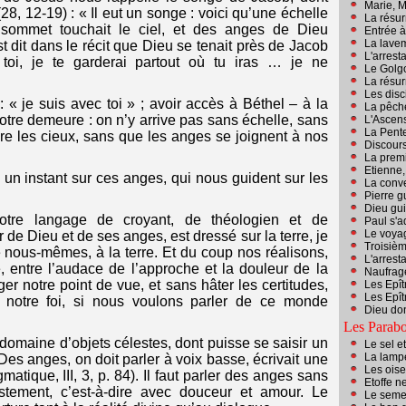
Marie, M
28, 12-19) : « Il eut un songe : voici qu’une échelle
La résur
n sommet touchait le ciel, et des anges de Dieu
Entrée à
La lave
st dit dans le récit que Dieu se tenait près de Jacob
L'arrest
 toi, je te garderai partout où tu iras … je ne
Le Golgo
La résur
Les dis
: « je suis avec toi » ; avoir accès à Béthel – à la
La pêch
otre demeure : on n’y arrive pas sans échelle, sans
L'Ascen
La Pent
re les cieux, sans que les anges se joignent à nos
Discours
La premi
Etienne,
un instant sur ces anges, qui nous guident sur les
La conv
Pierre g
Dieu gui
tre langage de croyant, de théologien et de
Paul s'a
Le voya
r de Dieu et de ses anges, est dressé sur la terre, je
Troisiè
e nous-mêmes, à la terre. Et du coup nos réalisons,
L'arrest
té, entre l’audace de l’approche et la douleur de la
Naufrag
r notre point de vue, et sans hâter les certitudes,
Les Epît
Les Epît
 notre foi, si nous voulons parler de ce monde
Dieu don
Les Parab
domaine d’objets célestes, dont puisse se saisir un
Le sel e
La lamp
es anges, on doit parler à voix basse, écrivait une
Les ois
matique, III, 3, p. 84). Il faut parler des anges sans
Etoffe n
astement, c’est-à-dire avec douceur et amour. Le
Le seme