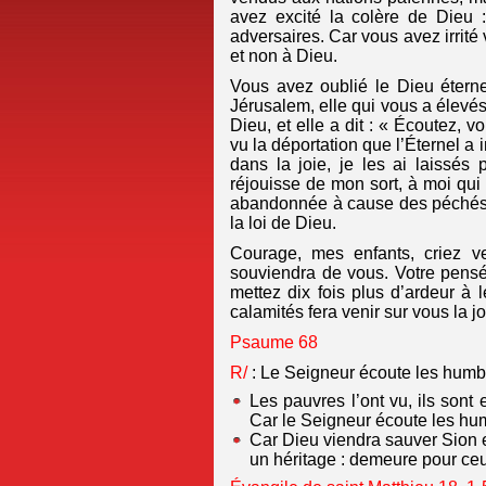
avez excité la colère de Dieu 
adversaires. Car vous avez irrité
et non à Dieu.
Vous avez oublié le Dieu éternel
Jérusalem, elle qui vous a élevés,
Dieu, et elle a dit : « Écoutez, v
vu la déportation que l’Éternel a i
dans la joie, je les ai laissés
réjouisse de mon sort, à moi qui 
abandonnée à cause des péchés d
la loi de Dieu.
Courage, mes enfants, criez ve
souviendra de vous. Votre pensé
mettez dix fois plus d’ardeur à l
calamités fera venir sur vous la jo
Psaume 68
R/
: Le Seigneur écoute les humb
Les pauvres l’ont vu, ils sont 
Car le Seigneur écoute les hum
Car Dieu viendra sauver Sion et 
un héritage : demeure pour ce