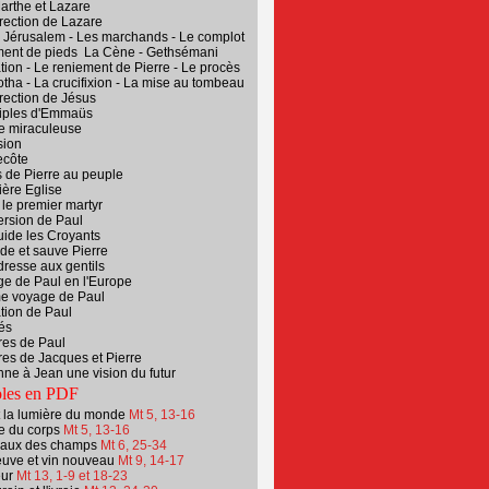
arthe et Lazare
rection de Lazare
 Jérusalem - Les marchands - Le complot
ment de pieds La Cène - Gethsémani
ation - Le reniement de Pierre - Le procès
tha - La crucifixion - La mise au tombeau
rection de Jésus
ciples d'Emmaüs
e miraculeuse
sion
ecôte
 de Pierre au peuple
ère Eglise
 le premier martyr
ersion de Paul
uide les Croyants
de et sauve Pierre
dresse aux gentils
ge de Paul en l'Europe
me voyage de Paul
ation de Paul
és
res de Paul
res de Jacques et Pierre
ne à Jean une vision du futur
oles en PDF
t la lumière du monde
Mt 5, 13-16
e du corps
Mt 5, 13-16
eaux des champs
Mt 6, 25-34
euve et vin nouveau
Mt 9, 14-17
ur
Mt
13, 1-9 et 18-23