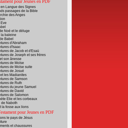
stament pour Jeunes en PDF
e en Langue des Signes
ds passages de la Bible
archie des Anges
tion
 Eve
Abel
de Noé et le déluge
 la baleine
 de Babel
ntures d'Abraham
tures d'Isaac
tures de Jacob et d'Esaü
tures de Joseph et ses frères
et son ânesse
ntures de Moïse
tures de Moïse suite
ntures de Josué
et les Madianites
ntures de Samson
ntures de Ruth
ntures du jeune Samuel
ntures de David
ntures de Salomon
ète Elie et les corbeaux
e de Naboth
t la fosse aux lions
estament pour Jeunes en PDF
ons le pays de Jésus
iture
ements et chaussures