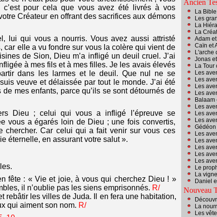
Ancien Te
: c’est pour cela que vous avez été livrés à vos
La Bibl
 votre Créateur en offrant des sacrifices aux démons
Les gran
La Hiér
La Créa
, lui qui vous a nourris. Vous avez aussi attristé
Adam et
Caïn et 
 car elle a vu fondre sur vous la colère qui vient de
L'arche 
oisines de Sion, Dieu m’a infligé un deuil cruel. J’ai
Jonas et
nfligée à mes fils et à mes filles. Je les avais élevés
La Tour
 partir dans les larmes et le deuil. Que nul ne se
Les ave
Les aven
suis veuve et délaissée par tout le monde. J’ai été
Les aven
e mes enfants, parce qu’ils se sont détournés de
Les aven
Balaam 
Les ave
rs Dieu ; celui qui vous a infligé l’épreuve se
Les aven
Les ave
e vous a égarés loin de Dieu ; une fois convertis,
Gédéon 
e chercher. Car celui qui a fait venir sur vous ces
Les ave
ie éternelle, en assurant votre salut ».
Les ave
Les ave
Les ave
Les ave
les.
Le proph
La vign
en fête : « Vie et joie, à vous qui cherchez Dieu ! »
Daniel e
bles, il n’oublie pas les siens emprisonnés.
R/
Nouveau T
rebâtir les villes de Juda. Il en fera une habitation,
Découvr
ux qui aiment son nom.
R/
La nourr
Les vêt