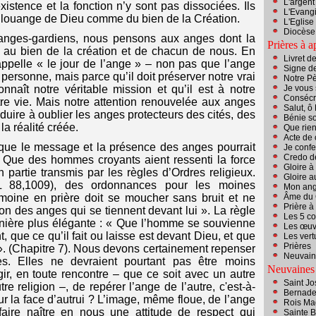
L'argent 
xistence et la fonction n’y sont pas dissociées. Ils
L'Evangi
la louange de Dieu comme du bien de la Création.
L'Eglise
Diocèse 
anges-gardiens, nous pensons aux anges dont la
Prières à a
t au bien de la création et de chacun de nous. En
Livret d
appelle « le jour de l’ange » – non pas que l’ange
Signe de
a personne, mais parce qu’il doit préserver notre vrai
Notre P
nnaît notre véritable mission et qu’il est à notre
Je vous 
Consécr
tre vie. Mais notre attention renouvelée aux anges
Salut, ô
uire à oublier les anges protecteurs des cités, des
Bénie so
la réalité créée.
Que rien
Acte de 
que le message et la présence des anges pourrait
Je conf
Credo d
e. Que des hommes croyants aient ressenti la force
G
loire à
partie transmis par les règles d’Ordres religieux.
Gloire a
 88,1009), des ordonnances pour les moines
Mon ang
moine en prière doit se moucher sans bruit et ne
Âme du 
Prière à 
son des anges qui se tiennent devant lui ». La règle
Les 5 c
anière plus élégante : « Que l’homme se souvienne
Les œuv
que ce qu’il fait ou laisse est devant Dieu, et que
Les vert
Prières
 ». (Chapitre 7). Nous devons certainement repenser
Neuvain
es. Elles ne devraient pourtant pas être moins
Neuvaines
gir, en toute rencontre – que ce soit avec un autre
Saint J
 religion –, de repérer l’ange de l’autre, c'est-à-
Bernade
sur la face d’autrui ? L’image, même floue, de l’ange
Rois Ma
 faire naître en nous une attitude de respect qui
Sainte 