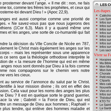
 prosterner devant l’ange. « Il me dit : non, ne fais
LES 
mme toi, comme tes frères les prophètes, et ceux qui
Les étapes 
rosterne-toi devant Dieu ! » (Apoc 22,9).
Catéchi
s anges est aussi comprise comme une priorité de
Les Sym
Infos su
ges. « Ne savez-vous pas que nous jugerons des
Infos su
nthiens (1Cor 6,3). Mais il y a quand même une
Infos su
mes et les anges, une sorte de co-humanité qui fait
Infos su
Infos su
Infos su
endre la décision du VIIe Concile de Nicée en 787,
Infos su
Infos su
ulement le Christ mais également les anges sur les
Les sac
 corps – mais les représenter sous une apparence
Vivre sa F
s ce sens que la théologie orthodoxe interprète le
Horaire
estion de « la mesure de l’homme qui est en même
Ma Bibl
s anges nous sont donnés par Dieu à la fois comme
Mon Miss
 comme nos compagnons sur le chemin vers notre
Mon livr
Chorale
ène vers les cieux.
Petit mis
Cliparts
 au service de l’annonce du salut par le Christ.
Mes cale
ntifie à leur mission divine ; ils ont en effet des
Nouvell
ssion. Cela vaut pour les noms des anges les plus
Vies et 
Infos su
 Dieu ? Il est en quelque sorte le grand guerrier,
Théobul
nace la vie ; Gabriël = la Force de Dieu, qui est
KTO TV
nsmettre un message de Dieu aux hommes ; Raphaël =
Le Sain
le plus tendre, qui enlève des hommes maladie et
La Gard