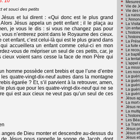
5. 10
Mesures
Vie de 
ct et souci des petits
Vie des 
La nais
 Jésus et lui dirent : «Qui donc est le plus grand
L'Annon
lors Jésus appela un petit enfant ; il le plaça au
La Visit
Amen, je vous le dis : si vous ne changez pas pour
Un enfan
L'histoi
, vous n’entrerez point dans le Royaume des cieux.
L'histoi
 cet enfant, c’est celui-là qui est le plus grand dans
La Prés
 qui accueillera un enfant comme celui-ci en mon
La fuite
Le reco
ardez-vous de mépriser un seul de ces petits, car, je
Le bapt
es cieux voient sans cesse la face de mon Père qui
La tenta
L'appel 
La missi
un homme possède cent brebis et que l’une d’entre
Les noc
as les quatre-vingt-dix-neuf autres dans la montagne
La guér
La guér
rebis égarée ? Et, s’il parvient à la retrouver, amen,
La guéri
 elle plus que pour les quatre-vingt-dix-neuf qui ne se
La guéri
ère qui est aux cieux ne veut pas qu’un seul de ces
La guéri
Jésus ap
La mort 
Jésus res
La multi
L'histoi
Les Béa
en
La Trans
Jésus pr
les anges de Dieu monter et descendre au-dessus du
Jésus et
Jésus et
e de Jésus nous rappelle le songe de Jacob, dont