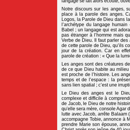
langage se fait alors écoute, ouver
Notre discours sur les anges, s
place à la parole des anges. Ca
Logos, la Parole de Dieu dans la
l’archétype du langage humain 
Babel ; un langage qui est adora
pas étranger à l’homme mais qui l
Verbe de Dieu. Il faut parler de
de cette parole de Dieu, qu’ils c
jour de la création. Car en effe
parole de création : « Que la lumiè
Les anges sont des créatures de 
de ce que Dieu habite au milie
est proche de l’histoire. Les ang
temps et de l’espace : la prés
sans lien spatial ; c’est une irrup
Le Dieu des anges est le Dieu 
complexe et difficile à comprendr
de Jacob, le Dieu de notre histoi
qu'elle sera mère, console Agar 
lutte avec Jacob, arrête Balaam
accompagne Tobie, annonce à Ma
prendre Marie son épouse, annon
Christ après son jeûne de 40 jour