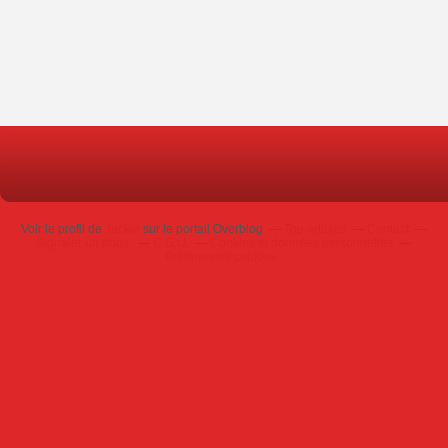
Voir le profil de
Jackie
sur le portail Overblog
Top articles
Contact
Signaler un abus
C.G.U.
Cookies et données personnelles
Préférences cookies