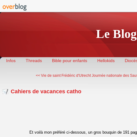
Le Blog
Infos
Threads
Bible pour enfants
Hellokids
Diocès
<< Vie de saint Frédéric d'Utrecht
Journée nationale des Sauv
Cahiers de vacances catho
Et voilà mon préféré ci-dessous, un gros bouquin de 191 pag