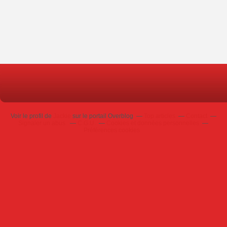
Voir le profil de
Jackie
sur le portail Overblog
Top articles
Contact
Signaler un abus
C.G.U.
Cookies et données personnelles
Préférences cookies