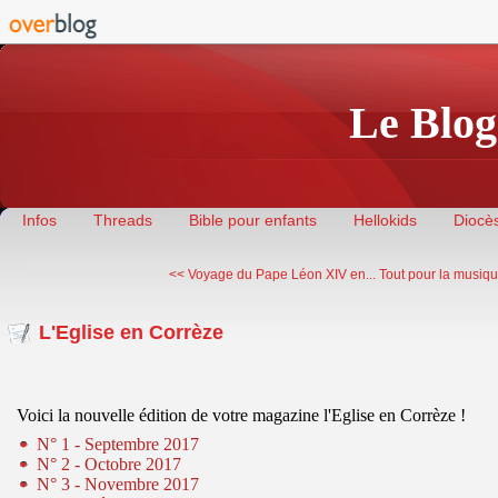
Le Blog
Infos
Threads
Bible pour enfants
Hellokids
Diocès
<< Voyage du Pape Léon XIV en...
Tout pour la musiqu
L'Eglise en Corrèze
Voici la nouvelle édition de votre magazine l'Eglise en Corrèze !
N° 1 - Septembre 2017
N° 2 - Octobre 2017
N° 3 - Novembre 2017