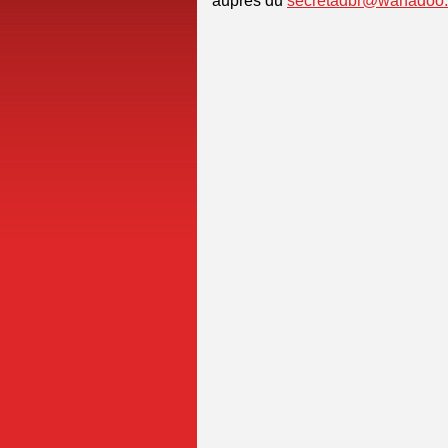
auprès du
secretadbr@wanadoo.