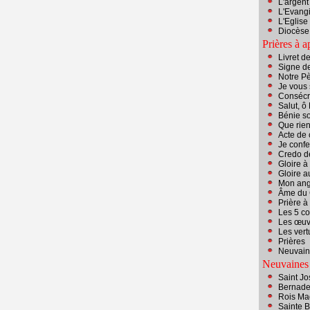
L'argent 
L'Evangi
L'Eglise
Diocèse 
Prières à a
Livret d
Signe de
Notre P
Je vous 
Consécr
Salut, ô
Bénie so
Que rien
Acte de 
Je conf
Credo d
G
loire à
Gloire a
Mon ang
Âme du 
Prière à 
Les 5 c
Les œuv
Les vert
Prières
Neuvain
Neuvaines
Saint J
Bernade
Rois Ma
Sainte 