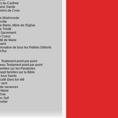
s du Carême
ine Sainte
mins de Croix
e Miséricorde
ecôte
e Marie, Mère de l'Eglise
e Trinité
t Sacrement
é Coeur
ité de Marie
aint
ration de tous les Fidèles Défunts
t Roi
 Testament point par point
au Testament point par point
amilles sur les Paraboles
sept familles sur la Bible
: tous Saints
caté dans ton été
 vent
 de vacances
 Marie
l'oie
c Sylf
relier