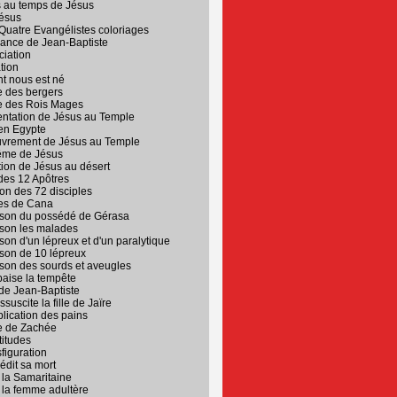
 au temps de Jésus
Jésus
Quatre Evangélistes coloriages
sance de Jean-Baptiste
ciation
ation
t nous est né
re des bergers
re des Rois Mages
entation de Jésus au Temple
 en Egypte
uvrement de Jésus au Temple
ême de Jésus
tion de Jésus au désert
des 12 Apôtres
on des 72 disciples
es de Cana
ison du possédé de Gérasa
ison les malades
son d'un lépreux et d'un paralytique
son de 10 lépreux
son des sourds et aveugles
aise la tempête
de Jean-Baptiste
suscite la fille de Jaïre
plication des pains
re de Zachée
titudes
figuration
édit sa mort
 la Samaritaine
 la femme adultère