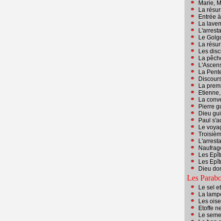
Marie, M
La résur
Entrée à
La lave
L'arrest
Le Golgo
La résur
Les dis
La pêch
L'Ascen
La Pent
Discours
La premi
Etienne,
La conv
Pierre g
Dieu gui
Paul s'a
Le voya
Troisiè
L'arrest
Naufrag
Les Epît
Les Epît
Dieu don
Les Parab
Le sel e
La lamp
Les ois
Etoffe n
Le seme