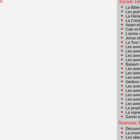
fr
Ancien Te
La Bibl
Les gran
La Hiér
La Créa
Adam et
Caïn et 
L'arche 
Jonas et
La Tour
Les ave
Les aven
Les aven
Les aven
Balaam 
Les ave
Les aven
Les ave
Gédéon 
Les ave
Les ave
Les ave
Les ave
Les ave
Le proph
La vign
Daniel e
Nouveau T
Découvr
La nourr
Les vêt