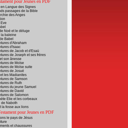
stament pour Jeunes en PDF
e en Langue des Signes
ds passages de la Bible
archie des Anges
tion
 Eve
Abel
de Noé et le déluge
 la baleine
 de Babel
ntures d'Abraham
tures d'Isaac
tures de Jacob et d'Esaü
tures de Joseph et ses frères
et son ânesse
ntures de Moïse
tures de Moïse suite
ntures de Josué
et les Madianites
ntures de Samson
ntures de Ruth
ntures du jeune Samuel
ntures de David
ntures de Salomon
ète Elie et les corbeaux
e de Naboth
t la fosse aux lions
estament pour Jeunes en PDF
ons le pays de Jésus
iture
ements et chaussures