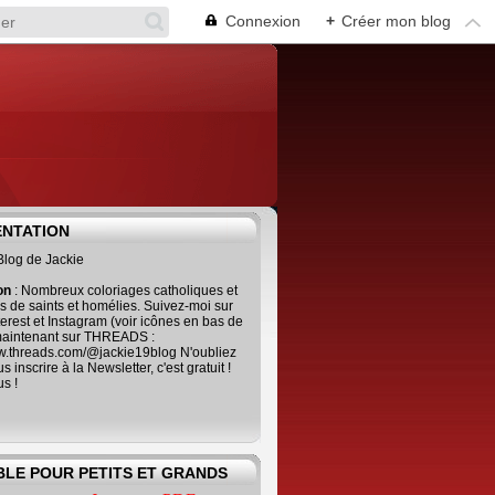
Connexion
+
Créer mon blog
ENTATION
 Blog de Jackie
ion
: Nombreux coloriages catholiques et
es de saints et homélies. Suivez-moi sur
terest et Instagram (voir icônes en bas de
maintenant sur THREADS :
ww.threads.com/@jackie19blog N'oubliez
 inscrire à la Newsletter, c'est gratuit !
us !
BLE POUR PETITS ET GRANDS