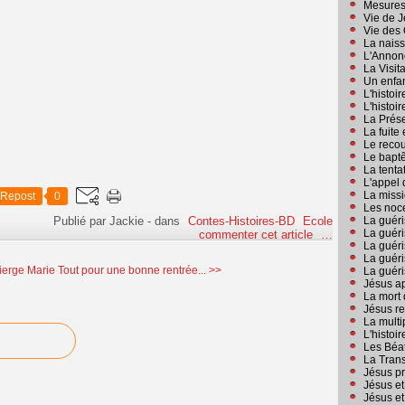
Mesures
Vie de 
Vie des 
La nais
L'Annon
La Visit
Un enfan
L'histoi
L'histoi
La Prés
La fuite
Le reco
Le bapt
La tenta
L'appel 
La missi
Repost
0
Les noc
Publié par Jackie
-
dans
Contes-Histoires-BD
Ecole
La guér
La guér
commenter cet article
…
La guéri
La guéri
Vierge Marie
Tout pour une bonne rentrée... >>
La guéri
Jésus ap
La mort 
Jésus res
La multi
L'histoi
Les Béa
La Trans
Jésus pr
Jésus et
Jésus et