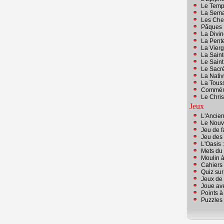
Le Temp
La Sema
Les Che
Pâques
La Divin
La Pent
La Vierg
La Saint
Le Sain
Le Sacr
La Nativ
La Touss
Commémo
Le Chris
Jeux
L'Ancien
Le Nouve
Jeu de f
Jeu des 
L'Oasis 
Mets du 
Moulin à
Cahiers
Quiz sur
Jeux de 
Joue ave
Points à 
Puzzles