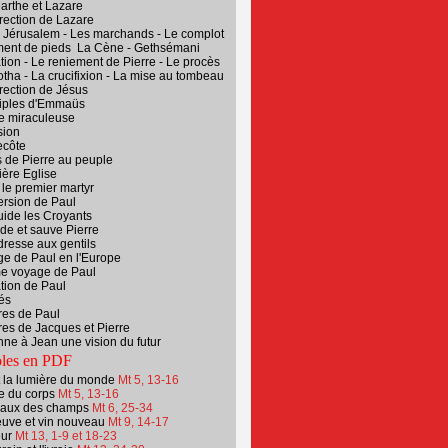
arthe et Lazare
rection de Lazare
 Jérusalem - Les marchands - Le complot
ment de pieds La Cène - Gethsémani
ation - Le reniement de Pierre - Le procès
tha - La crucifixion - La mise au tombeau
rection de Jésus
ciples d'Emmaüs
e miraculeuse
sion
ecôte
 de Pierre au peuple
ère Eglise
 le premier martyr
ersion de Paul
uide les Croyants
de et sauve Pierre
dresse aux gentils
ge de Paul en l'Europe
me voyage de Paul
ation de Paul
és
res de Paul
res de Jacques et Pierre
ne à Jean une vision du futur
oles en PDF
t la lumière du monde
Mt 5, 13-16
e du corps
Mt 5, 13-16
eaux des champs
Mt 6, 25-34
euve et vin nouveau
Mt 9, 14-17
ur
Mt
13, 1-9 et 18-23