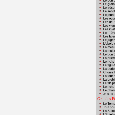
Le bon gr
Le grain
Le trésor,
Le servi
Le jeun
Les ouvr
Les deux
Les vig
Les invi
Les 10 v
Les tale
Le juge
L'obole 
La mesur
La maiso
Le bon 
La prièr
Le riche
Le figuie
La porte
Choisir 
La tour 
La brebi
Le fils 
Le riche
Le phari
Je suis 
Grandes Fê
Le Temps
Tout pou
La Saint
L'Epiph