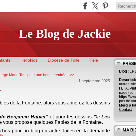
Le Blog de Jackie
nfants
Hellokids
Diocèse de Tulle
Télé
PRÉS
Blog
: Le
Vierge Marie
Tout pour une bonne rentrée... >>
Descript
1 septembre 2025
autres, vi
FB, X, Pin
e
page) et 
https://w
pas de vous
les de la Fontaine, alors vous aimerez les dessins
Merci à to
Contact
 de Benjamin Rabier"
et pour les dessins
"© Les
e vous propose quelques Fables de la Fontaine.
MA BI
anches pour un blog ou autre, faites-en la demande