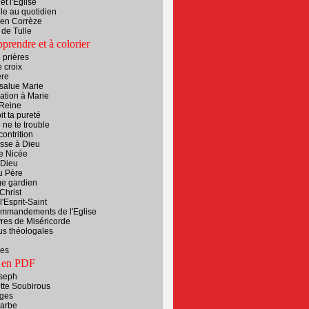
et l'Eglise
le au quotidien
 en Corrèze
de Tulle
pprendre et à colorier
e prières
 croix
ère
salue Marie
ation à Marie
 Reine
it ta pureté
 ne te trouble
contrition
esse à Dieu
e Nicée
 Dieu
u Père
e gardien
Christ
l'Esprit-Saint
ommandements de l'Eglise
res de Miséricorde
us théologales
es
 en PDF
oseph
tte Soubirous
ges
Barbe