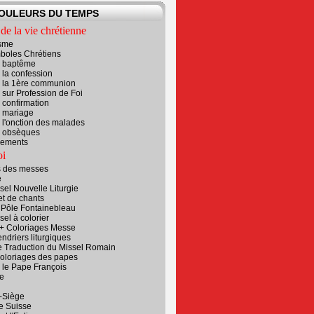
COULEURS DU TEMPS
de la vie chrétienne
sme
boles Chrétiens
r baptême
r la confession
r la 1ère communion
r sur Profession de Foi
r confirmation
r mariage
r l'onction des malades
r obsèques
rements
oi
s des messes
e
el Nouvelle Liturgie
et de chants
 Pôle Fontainebleau
sel à colorier
 + Coloriages Messe
ndriers liturgiques
e Traduction du Missel Romain
coloriages des papes
r le Pape François
e
t-Siège
e Suisse