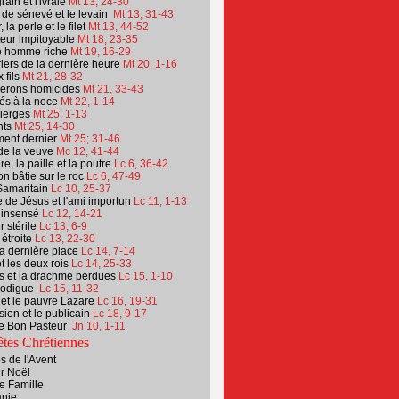
ain et l'ivraie
Mt
13, 24-30
 de sénevé et le levain
Mt
13, 31-43
 la perle et le filet
Mt
13, 44-52
teur impitoyable
Mt 18, 23-35
e homme riche
Mt
19, 16-29
iers de la dernière heure
Mt 20, 1-16
 fils
Mt 21, 28-32
nerons homicides
Mt 21, 33-43
tés à la noce
Mt 22, 1-14
ierges
Mt 25, 1-13
nts
Mt 25, 14-30
ment dernier
Mt 25; 31-46
de la veuve
Mc 12, 41-44
e, la paille et la poutre
Lc 6, 36-42
n bâtie sur le roc
Lc 6, 47-49
Samaritain
Lc 10, 25-37
e de Jésus et l'ami importun
Lc 11, 1-13
 insensé
Lc 12, 14-21
r stérile
Lc 13, 6-9
 étroite
Lc 13, 22-30
la dernière place
Lc 14, 7-14
et les deux rois
Lc
14, 25-33
s et la drachme perdues
Lc 15, 1-10
prodigue
Lc 15, 11-32
 et le pauvre Lazare
Lc 16, 19-31
sien et le publicain
Lc 18, 9-17
le Bon Pasteur
Jn 10, 1-11
tes Chrétiennes
 de l'Avent
r Noël
e Famille
anie