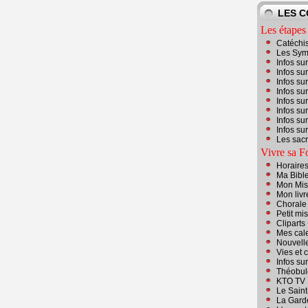
LES 
Les étapes 
Catéchi
Les Sym
Infos su
Infos su
Infos su
Infos su
Infos su
Infos su
Infos su
Infos su
Les sac
Vivre sa F
Horaire
Ma Bibl
Mon Miss
Mon livr
Chorale
Petit mis
Cliparts
Mes cale
Nouvell
Vies et 
Infos su
Théobul
KTO TV
Le Sain
La Gard