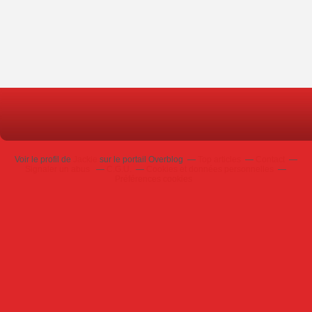
Voir le profil de
Jackie
sur le portail Overblog
Top articles
Contact
Signaler un abus
C.G.U.
Cookies et données personnelles
Préférences cookies