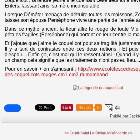
coquelicot ; la tendre jeune fille cueillant cette fleur fut en
Enfers, laissant ainsi sa mère inconsolable.
Lorsque Déméter menaça de détruire toutes les moissons, 
laisser son épouse Perséphone vivre une partie de l'année a
Dans ce mythe ancien, la fleur allie le rouge de toute Vi
pétales fragiles (Perséphone) qui portent en leur centre la m
Et j'ajoute que j'aime le coquelicot pour sa fragilité justemen
Il y a tant de contrastes entre ces deux notions ! Et pui
d'espoir.... Enfin ça, c'est moi qui le ressent ainsi : Quand il
un champ cela signifie que les traitements n'ont pas eu lieu...
Pour en savoir + en s'amusant :
http://www.ecolelescedresq
des-coquelicots-rouges-cm1-cm2-m-marchand
Repost
0
Publié par Jacki
<< Jeudi-Saint
La Divine Miséricorde >>