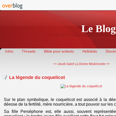
Le Blog
Infos
Threads
Bible pour enfants
Hellokids
Diocès
<< Jeudi-Saint
La Divine Miséricorde >>
La légende du coquelicot
Sur le plan symbolique, le coquelicot est associé à la dé
déesse de la fertilité, mère nourricière, a tout pouvoir sur les 
Sa fille Perséphone est, elle aussi, souvent représenté